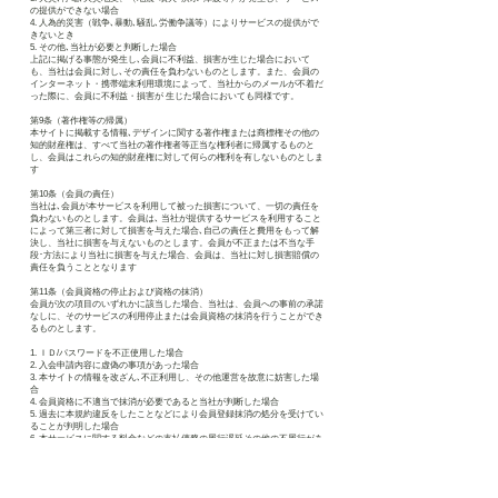
の提供ができない場合
4. 人為的災害（戦争､暴動､騒乱､労働争議等）によりサービスの提供がで
きないとき
5. その他､当社が必要と判断した場合
上記に掲げる事態が発生し､会員に不利益、損害が生じた場合において
も、当社は会員に対し､その責任を負わないものとします。また、会員の
インターネット・携帯端末利用環境によって、当社からのメールが不着だ
った際に、会員に不利益・損害が 生じた場合においても同様です。
第9条（著作権等の帰属）
本サイトに掲載する情報､デザインに関する著作権または商標権その他の
知的財産権は、すべて当社の著作権者等正当な権利者に帰属するものと
し、会員はこれらの知的財産権に対して何らの権利を有しないものとしま
す
第10条（会員の責任）
当社は､会員が本サービスを利用して被った損害について、一切の責任を
負わないものとします。会員は､ 当社が提供するサービスを利用すること
によって第三者に対して損害を与えた場合､自己の責任と費用をもって解
決し、当社に損害を与えないものとします。会員が不正または不当な手
段･方法により当社に損害を与えた場合、会員は、当社に対し損害賠償の
責任を負うこととなります
第11条（会員資格の停止および資格の抹消）
会員が次の項目のいずれかに該当した場合、当社は、会員への事前の承諾
なしに、そのサービスの利用停止または会員資格の抹消を行うことができ
るものとします。
1. ＩＤ/パスワードを不正使用した場合
2. 入会申請内容に虚偽の事項があった場合
3. 本サイトの情報を改ざん､不正利用し、その他運営を故意に妨害した場
合
4. 会員資格に不適当で抹消が必要であると当社が判断した場合
5. 過去に本規約違反をしたことなどにより会員登録抹消の処分を受けてい
ることが判明した場合
6. 本サービスに関する料金などの支払債務の履行遅延その他の不履行があ
った場合
7. 会員に対し、差押、仮差押、仮処分、強制執行、破産の申し立てがなさ
れた場合、または会員が破産、民事再生を申し立てた場合
8. その他、本規約に違反した場合