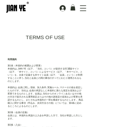
TERMS OF USE
利用規約
第1条（本規約の範囲および変更）
本規約は､JIAN YE（以下、「当社」という）が提供するEC通販サイト
（以下、「本サイト」という）によるサービス（以下、「本サービス」と
いう）を、次条で定義する本サイト会員（以下、「会員」という）が利用
することに伴う､当社と会員との間の事項のすべてにわたり適用されるも
のとします。
本規約は､会員に関し､登録、加入条件､実施ルール､マナーその他を規定し
たものです。当社は､会員の承諾なしに本規約に新たな規定を追加および
変更できるものとします。会員は､当社からのオンラインあるいはその他
の方法で提示される運用規定またはその他の諸規定の追加および変更を承
諾するものとし、またそれは本規約の一部を構成するものとします。 商品
購入に関する事項（申込み、決済方法その他）については、第4条に定め
るところによるものとします。
第2条（会員の定義）
会員とは、本規約を承認の上入会を申請した方で、当社が承認した方とし
ます。
第3条（入会）