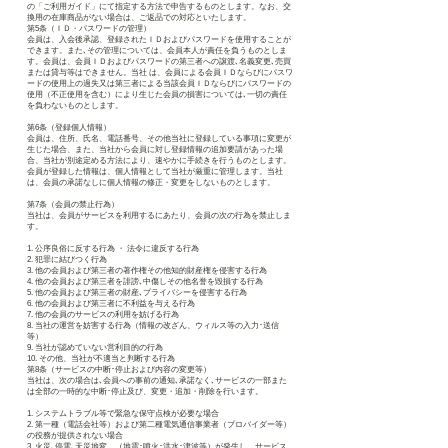
の「ご利用ガイド」にて指定する方法で申告するものとします。なお、交
換用の在庫商品がない場合は、ご返品での対応といたします。
第5条（ＩＤ・パスワードの管理）
会員は、入会後承認、登録されたＩＤおよびパスワードを使用することが
できます。また､その管理については、会員本人が責任を負うものとしま
す。会員は、会員ＩＤおよびパスワードの第三者への譲渡､名義変更､売買
または貸与等はできません。当社 は、会員による会員ＩＤならびにパスワ
ードの使用上の過失又は第三者による当該会員ＩＤならびにパスワードの
使用（不正使用を含む）により生じた会員の損害については､一切の責任
を負わないものとします。
第6条（登録個人情報）
会員は、住所、氏名、電話番号、その他当社に登録している事項に変更が
生じた場合、また、当社から会員に対し登録情報の追加要請があった場
合、当社が別途定める方法により、速やかに手続きを行うものとします。
会員が登録した情報は、個人情報として当社が厳重に管理します。当社
は、会員の承諾なしに個人情報の修正・変更をしないものとします。
第7条（会員の禁止行為）
当社は、会員がサービスを利用するにあたり、会員の次の行為を禁止しま
す。
1. 公序良俗に反する行為 ・ 法令に違反する行為
2. 犯罪に結びつく行為
3. 他の会員および第三者の著作権その他知的財産権を侵害する行為
4. 他の会員および第三者を誹謗､中傷しその他名誉を毀損する行為
5. 他の会員および第三者の財産､プライバシーを侵害する行為
6. 他の会員および第三者に不利益を与える行為
7. 他の会員のサービスの利用を妨げる行為
8. 当社の運営を妨害する行為（情報の改ざん、ウィルス等の入力･送信
等）
9. 当社が認めていない営利目的の行為
10. その他、当社が不適当と判断する行為
第8条（サービスの中断･停止および内容の変更等）
当社は、次の場合は､会員への事前の通知､承諾なく､サービスの一部また
は全部の一時的な中断･停止及び、変更・追加・削除を行います。
1. システムトラブル等で緊急な保守点検が必要な場合
2. 第一種（電話会社等）および第二種電気通信事業者（プロバイダー等）
の役務が提供されない場合
3. 火災､停電､天災地変、（地震･噴火･洪水･津波等）が発生し、サービス