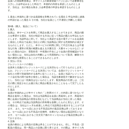
会員への登録希望者は、本サイト上の新規登録ページにおいて必要事項を
入力し､入会申込みをした時点で、本規約の内容を承諾したものとしま
す。当社は、次の場合を除き､入会希望者の申請を承諾するものとしま
す。
1. 過去に本規約に基づき会員資格を剥奪されている場合 2. 申込内容に虚偽
の申請があった場合 3. その他、当社が会員として不適切と判断した場合
第4条（購入、返品について）
1. 購入
会員は、本サービスを利用して商品を購入することができます。商品の購
入を希望する場合、当社が指定する方法に従って商品の購入を申込むもの
とします。当該申込に対して、当社より承諾する旨の電子メールを会員宛
に発信した時点で会員と当社との間に当該商品に関する売買契約が成立す
るものとします。ただし、本サービスの利用に関して不正行為または不適
当な行為（通常の常識の範囲を超える大量注文・大量キャンセルなど）が
あった場合のほか、受取拒否・中長期の不在により会員の受領確認ができ
ない場合には、当社は自社の判断により売買契約について取消、解除その
他の適切な措置をとることができるものとします。
2. 支払い方法
クレジットカードの場合：
会員本人名義のクレジットカードによる決済をもって行うものとします。
なお、クレジットカードによる決済については、会員がクレジットカード
会社との間で別途契約する条件に従うこととし、会員と当該クレジットカ
ード会社等の間で紛争が発生した場合は、当該当事者双方で解決するもの
とし、当社には一切責任はないものとします。配送商品の引渡しは、ご注
文の際に指定されたお届け先に商品が配送されたことをもって完了したも
のとします。
3. 返品
会員が本規約および本サイト内の「ご利用ガイド」の内容に基づかないで
商品を返却した場合は、当社は当該商品を会員に再返却します。再返却の
際に会員が当該商品の受領を拒むなどして当該商品が当社に戻った場合
は、その時点で会員は当該商品の所有権を放棄したものと見なします。そ
の場合 は、当社は１ヶ月を経過した時点で当該商品を処分することができ
ます。 また、セール品における不良品以外の返品交換は承っておりませ
ん。セール品における不良品の交換時、在庫がない場合は返品対応となり
ます。 セール品におけるご注文完了後のキャンセルおよび返品交換は承っ
ておりません。
4. 交換
会員の都合による商品の交換は承ることができません。但し、不良品・誤
配送の場合は、同一商品との交換に限り承ります。その際は、本サイト内