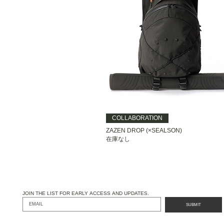
COLLABORATION
ZAZEN DROP (×SEALSON)
在庫なし
JOIN THE LIST FOR EARLY ACCESS AND UPDATES.
SUBMIT