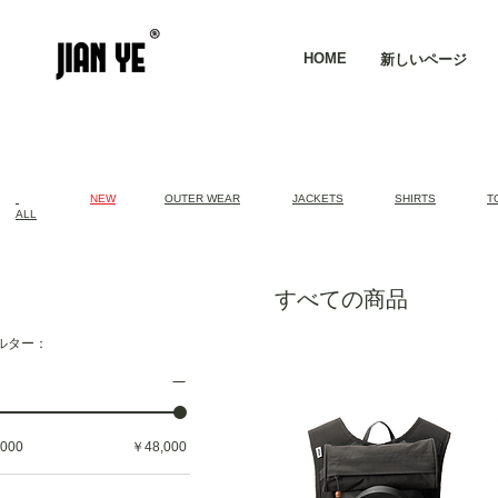
HOME
新しいページ
​
NEW
OUTER WEAR
JACKETS
SHIRTS
T
ALL
すべての商品
ルター：
000
￥48,000