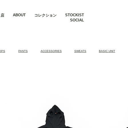
ABOUT
STOCKIST
店
コレクション
SOCIAL
OPS
PANTS
​ACCESSORIES
SWEATS
BASIC UNIT